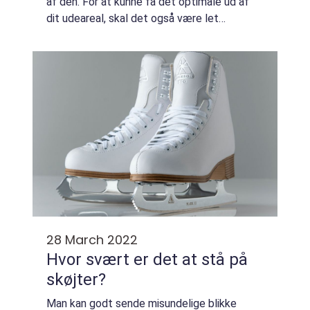
af den. For at kunne få det optimale ud af
dit udeareal, skal det også være let
tilgængeligt. Det vil sige, at du skal kunne
trække dig ud i haven, uden at det kræv...
28 March 2022
Hvor svært er det at stå på
skøjter?
Man kan godt sende misundelige blikke