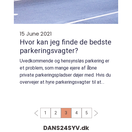
15 June 2021
Hvor kan jeg finde de bedste
parkeringsvagter?
Uvedkommende og hensynsløs parkering er
et problem, som mange ejere af åbne
private parkeringspladser døjer med. Hvis du
overvejer at hyre parkeringsvagter til at
hjælpe dig med at bevogte dine
parkeringspladser og kontrollere de
parkerede biler, bør...
1
2
3
4
5
DANS24SYV.
dk