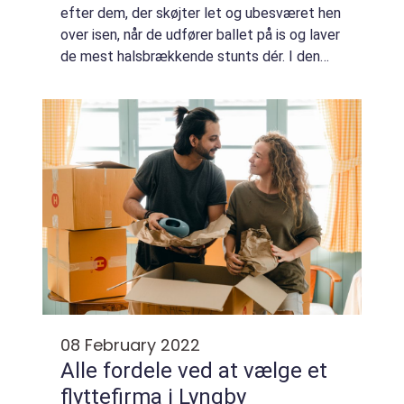
efter dem, der skøjter let og ubesværet hen
over isen, når de udfører ballet på is og laver
de mest halsbrækkende stunts dér. I den
anden boldgade er det også utroligt, at
ishockeyspillere kan skøjte så hurtigt r...
08 February 2022
Alle fordele ved at vælge et
flyttefirma i Lyngby