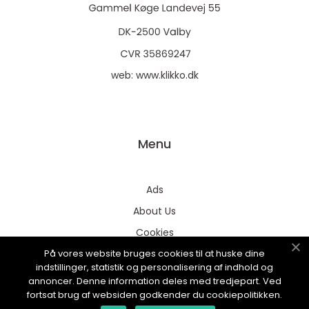
web:
www.klikko.dk
Menu
Ads
About Us
Cookies
På vores website bruges cookies til at huske dine
Contact
indstillinger, statistik og personalisering af indhold og
Sitemap
annoncer. Denne information deles med tredjepart. Ved
fortsat brug af websiden godkender du cookiepolitikken.