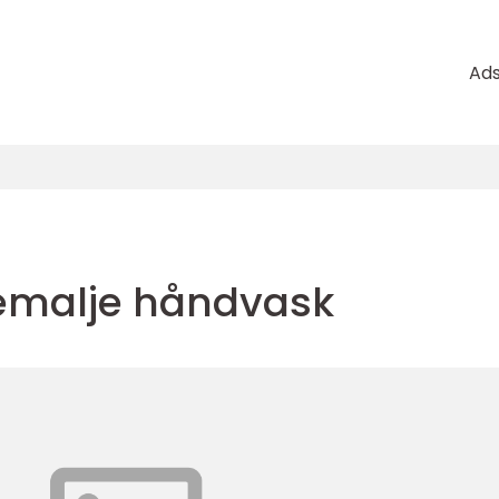
Ad
 emalje håndvask