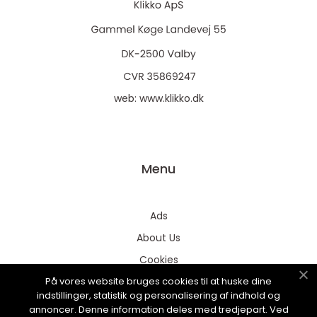
web:
www.klikko.dk
Menu
Ads
About Us
Cookies
På vores website bruges cookies til at huske dine
Contact
indstillinger, statistik og personalisering af indhold og
Sitemap
annoncer. Denne information deles med tredjepart. Ved