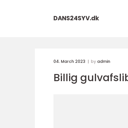
DANS24SYV.
dk
04. March 2023
by
admin
Billig gulvafsl