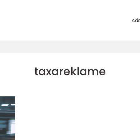
Ad
taxareklame