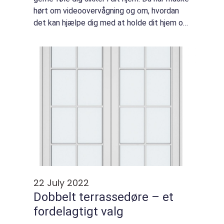
hørt om videoovervågning og om, hvordan
det kan hjælpe dig med at holde dit hjem og
dine ejendele sikre. En låsesmed i Randers vil
kunne rådgive dig om det beds...
22 July 2022
Dobbelt terrassedøre – et
fordelagtigt valg