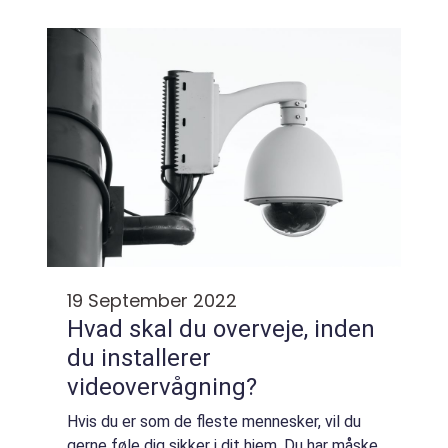
udvendige dør eller en indvendig dør? Hvilke
kriterier skal en udvendig ...
19 September 2022
Hvad skal du overveje, inden
du installerer
videovervågning?
Hvis du er som de fleste mennesker, vil du
gerne føle dig sikker i dit hjem. Du har måske