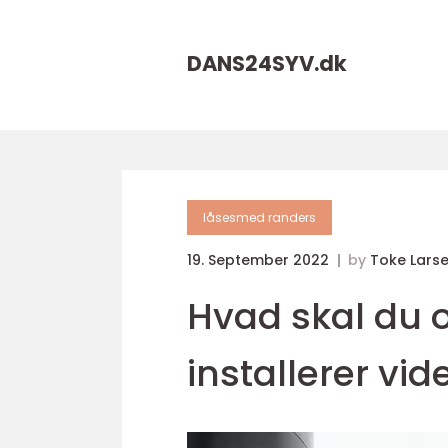
DANS24SYV.
dk
låsesmed randers
19. September 2022
by
Toke Lars
Hvad skal du o
installerer vi