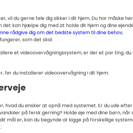
r, vil du gerne føle dig sikker i dit hjem. Du har måske hø
 det kan hjælpe dig med at holde dit hjem og dine ejend
unne rådgive dig om det bedste system til dine behov
,
fungerer, som det skal.
allere et videoovervågningssystem, er der et par ting, du
r, før du installerer videoovervågning i dit hjem.
erveje
 er, hvad du ønsker at opnå med systemet. Er du ude efter
andaler på fersk gerning? Holde øje med dine børn, når 
it mål er, kan du begynde at kigge på forskellige system
.