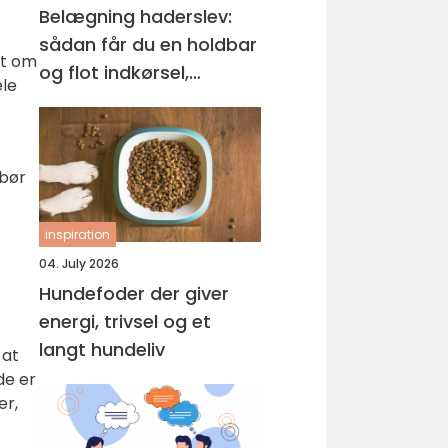
Belægning haderslev:
sådan får du en holdbar
rt om
og flot indkørsel,
ele
terrasse og gårdsplads
 bør
inspiration
04. July 2026
Hundefoder der giver
energi, trivsel og et
langt hundeliv
 at
de er
er,