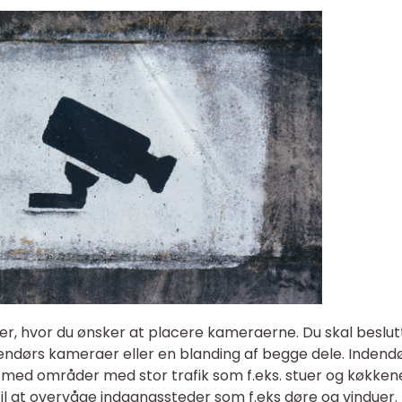
 er, hvor du ønsker at placere kameraerne. Du skal beslut
dendørs kameraer eller en blanding af begge dele. Indend
e med områder med stor trafik som f.eks. stuer og køkken
l at overvåge indgangssteder som f.eks døre og vinduer.