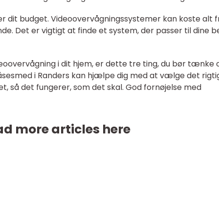
, er dit budget. Videoovervågningssystemer kan koste alt f
nde. Det er vigtigt at finde et system, der passer til dine 
deoovervågning i dit hjem, er dette tre ting, du bør tænke 
 låsesmed i Randers kan hjælpe dig med at vælge det rigti
det, så det fungerer, som det skal. God fornøjelse med
d more articles here