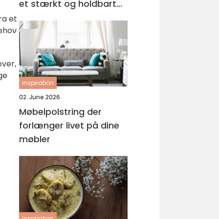
et stærkt og holdbart
tag
ra et
behov
over,
ge
inspiration
02. June 2026
Møbelpolstring der
forlænger livet på dine
møbler
inspiration