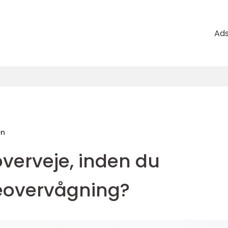
Ad
en
verveje, inden du
deovervågning?