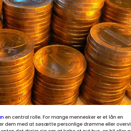
ån
en central rolle. For mange mennesker er et lån en
er dem med at søsætte personlige drømme eller overv