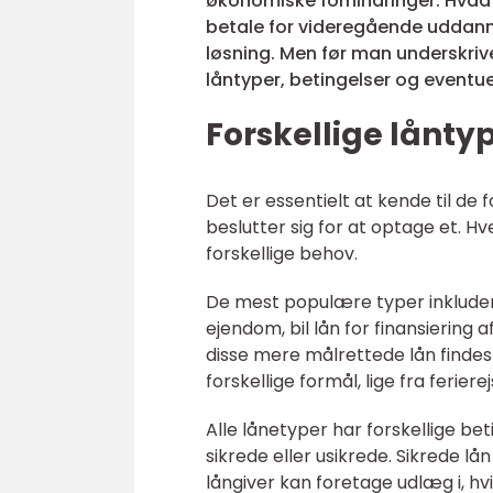
økonomiske forhindringer. Hvad e
betale for videregående uddanne
løsning. Men før man underskriver
låntyper, betingelser og eventuell
Forskellige lånty
Det er essentielt at kende til de 
beslutter sig for at optage et. Hv
forskellige behov.
De mest populære typer inkludere
ejendom, bil lån for finansiering 
disse mere målrettede lån findes
forskellige formål, lige fra ferier
Alle lånetyper har forskellige be
sikrede eller usikrede. Sikrede lå
långiver kan foretage udlæg i, hv