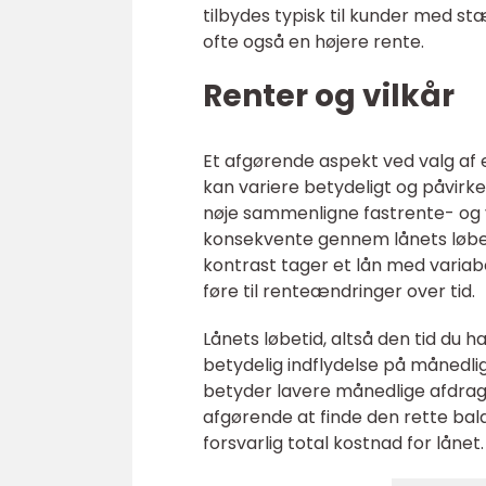
tilbydes typisk til kunder med st
ofte også en højere rente.
Renter og vilkår
Et afgørende aspekt ved valg af et
kan variere betydeligt og påvirk
nøje sammenligne fastrente- og v
konsekvente gennem lånets løbet
kontrast tager et lån med varia
føre til renteændringer over tid.
Lånets løbetid, altså den tid du h
betydelig indflydelse på månedl
betyder lavere månedlige afdrag,
afgørende at finde den rette bal
forsvarlig total kostnad for lånet.