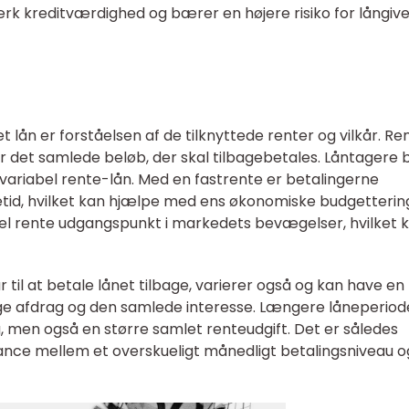
ærk kreditværdighed og bærer en højere risiko for långiv
 lån er forståelsen af de tilknyttede renter og vilkår. Re
er det samlede beløb, der skal tilbagebetales. Låntagere 
ariabel rente-lån. Med en fastrente er betalingerne
id, hvilket kan hjælpe med ens økonomiske budgettering
bel rente udgangspunkt i markedets bevægelser, hvilket 
ar til at betale lånet tilbage, varierer også og kan have en
ige afdrag og den samlede interesse. Længere låneperiod
 men også en større samlet renteudgift. Det er således
ance mellem et overskueligt månedligt betalingsniveau o