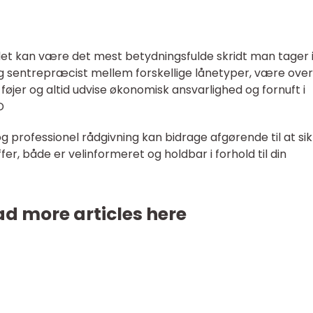
det kan være det mest betydningsfulde skridt man tager 
g sentrepræcist mellem forskellige lånetyper, være over
føjer og altid udvise økonomisk ansvarlighed og fornuft i
D
g professionel rådgivning kan bidrage afgørende til at sik
er, både er velinformeret og holdbar i forhold til din
d more articles here