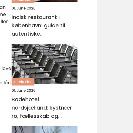
man
01. June 2026
gne
Indisk restaurant i
ller
københavn: guide til
autentiske
smagsoplevelser
 love
inspiration
 lån.
01. June 2026
Badehotel i
nordsjælland: kystnær
ro, fællesskab og
hverdagspauser