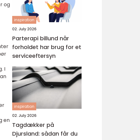
er og
inspiration
02. July 2026
Parterapi billund når
nter
forholdet har brug for et
bør
serviceeftersyn
. I
kan
er
inspiration
02. July 2026
g en
Tagdækker på
Djursland: sådan får du