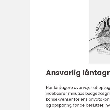
Ansvarlig låntag
Når låntagere overvejer at optage
indebærer minutiøs budgetlægning
konsekvenser for ens privatøkono
og opsparing, før de beslutter, hv