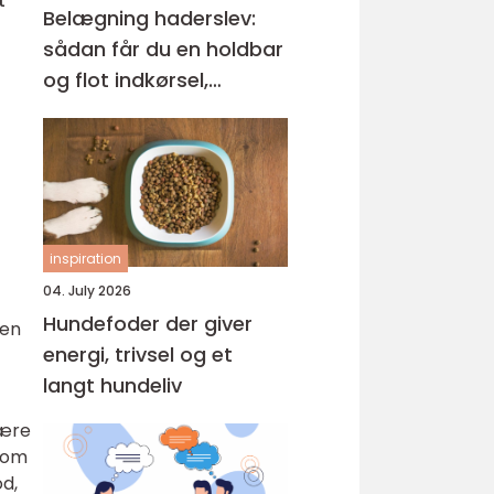
t
Belægning haderslev:
sådan får du en holdbar
og flot indkørsel,
terrasse og gårdsplads
inspiration
04. July 2026
Hundefoder der giver
den
energi, trivsel og et
langt hundeliv
være
 som
od,