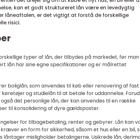
nten det drejer sig om at købe et nyt hus, en bil eller a
lse, kan et godt struktureret lån være en levedygtig
 låneaftalen, er det vigtigt at forstå de forskellige
e risici.
per
forskellige typer af lån, der tilbydes på markedet, før man
ert lån har sine egne specifikationer og er målrettet
r boliglån, som anvendes til køb eller renovering af fast
af køretøjer og studielån til at betale for uddannelse. Foru
 også det personlige lån, der kan anvendes til en række
ejser til konsolidering af dyre gældsposter.
tingelser for tilbagebetaling, renter og gebyrer. Lån kan 
n kræver en form for sikkerhed, såsom et hus eller en bil,
is låntager misligholder betalingerne. Usikrede lån, derim