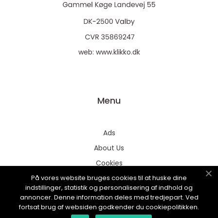
web:
www.klikko.dk
Menu
Ads
About Us
Cookies
På vores website bruges cookies til at huske dine
Contact
indstillinger, statistik og personalisering af indhold og
Sitemap
annoncer. Denne information deles med tredjepart. Ved
fortsat brug af websiden godkender du cookiepolitikken.