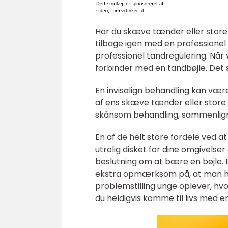
Har du skæve tænder eller store
tilbage igen med en professionel i
professionel tandregulering. Når 
forbinder med en tandbøjle. Det
En invisalign behandling kan vær
af ens skæve tænder eller stor
skånsom behandling, sammenligne
En af de helt store fordele ved at
utrolig disket for dine omgivelse
beslutning om at bære en bøjle. 
ekstra opmærksom på, at man ha
problemstilling unge oplever, hv
du heldigvis komme til livs med en