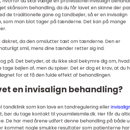
 hvorfor du skal vælge en professionel invisalign behandl
et skånsom behandling, da du får lavet en skinne der pa
 de traditionelle gane og tandbøjler, så er en invisalign
le, som man blot tager på tænderne. Det kan på mange
er.
t diskret, da den omslutter tæt om tænderne. Den er
naturligt smil, mens dine tænder retter sig ind.
 og på. Det betyder, at du ikke skal bekymre dig om, hvad
e tage bøjlen af, men du spiser. Det er dog et krav, at du 
 døgnet for at få den fulde effekt af behandlingen.
vet en invisalign behandling?
el tandklinik som kan lave en tandregulering eller
invisalig
 bør du tage kontakt til yousmileismile.dk. Her får du alti
ice. De har med årene udført denne behandling på både 
er kommet nogle smukke resultater som patienterne har