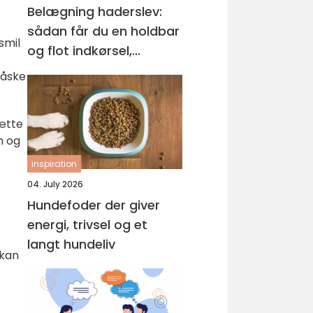
Belægning haderslev:
sådan får du en holdbar
smil
og flot indkørsel,
terrasse og gårdsplads
måske
rætte
m og
inspiration
04. July 2026
Hundefoder der giver
energi, trivsel og et
langt hundeliv
 kan