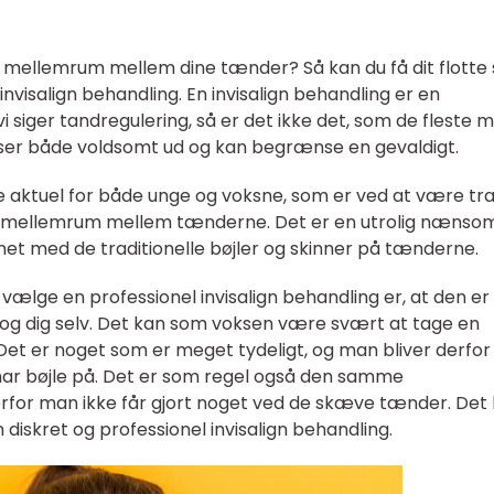
 mellemrum mellem dine tænder? Så kan du få dit flotte 
nvisalign behandling. En invisalign behandling er en
vi siger tandregulering, så er det ikke det, som de fleste 
 ser både voldsomt ud og kan begrænse en gevaldigt.
e aktuel for både unge og voksne, som er ved at være t
e mellemrum mellem tænderne. Det er en utrolig nænso
t med de traditionelle bøjler og skinner på tænderne.
 vælge en professionel invisalign behandling er, at den er
r og dig selv. Det kan som voksen være svært at tage en
Det er noget som er meget tydeligt, og man bliver derfor
r bøjle på. Det er som regel også den samme
orfor man ikke får gjort noget ved de skæve tænder. Det
 diskret og professionel invisalign behandling.