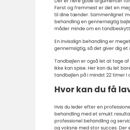
Der er flere gode argumenter for,
Først og fremmest er det en meg
til dine tænder. Sammenlignet med
behandling en gennemsigtig bøj
måder minde om en tandbeskytt
En invisalign behandling er mege
gennemsigtig, så det giver dig et 
Tandbøjlen er også let at tage af
ikke kan spise. Her kan du let bar
tandbøjlen på i mindst 22 timer i
Hvor kan du få la
Hvis du leder efter en profession
behandling med et smukt resultat,
professionel behandling og serv
og voksne med stor succes. Der 