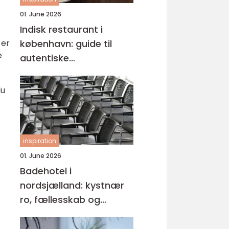
01. June 2026
Indisk restaurant i
 er
københavn: guide til
e
autentiske
smagsoplevelser
du
inspiration
01. June 2026
Badehotel i
nordsjælland: kystnær
ro, fællesskab og
hverdagspauser