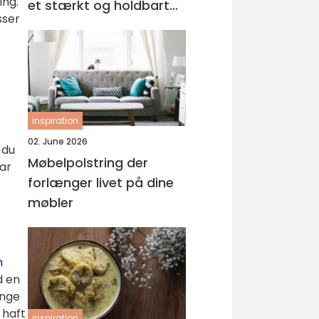
ing.
et stærkt og holdbart
sser
tag
inspiration
02. June 2026
 du
Møbelpolstring der
har
forlænger livet på dine
møbler
n
d en
unge
 haft
inspiration