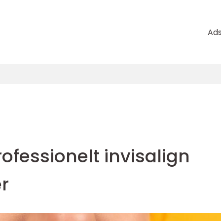
Ad
rofessionelt invisalign
r