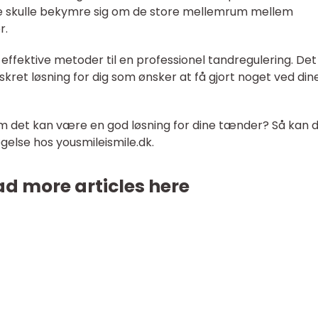
re skulle bekymre sig om de store mellemrum mellem
r.
effektive metoder til en professionel tandregulering. Det
et løsning for dig som ønsker at få gjort noget ved din
 om det kan være en god løsning for dine tænder? Så kan 
øgelse hos yousmileismile.dk.
d more articles here