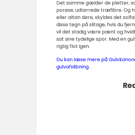
Det samme gælder de pletter, so
porøse, udtørrede træfibre. Og h
eller altan døre, skyldes det solf
disse tegn på slitage, hvis du fj
vil det stadig være pænt og hvidt 
sat sine tydelige spor. Med en gu
rigtig flot igen.
Du kan læse mere på Gulvkanonen.d
gulvafslibning.
Rea