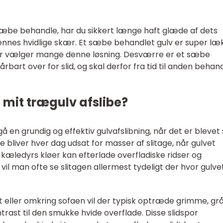
 sæbe behandle, har du sikkert længe haft glæde af dets
ennes hvidlige skær. Et sæbe behandlet gulv er super læ
for vælger mange denne løsning. Desværre er et sæbe
art over for slid, og skal derfor fra tid til anden behan
 mit trægulv afslibe?
 en grundig og effektiv gulvafslibning, når det er blevet s
de bliver hver dag udsat for masser af slitage, når gulvet
 kæledyrs kløer kan efterlade overfladiske ridser og
vil man ofte se slitagen allermest tydeligt der hvor gulve
 eller omkring sofaen vil der typisk optræde grimme, grå
trast til den smukke hvide overflade. Disse slidspor