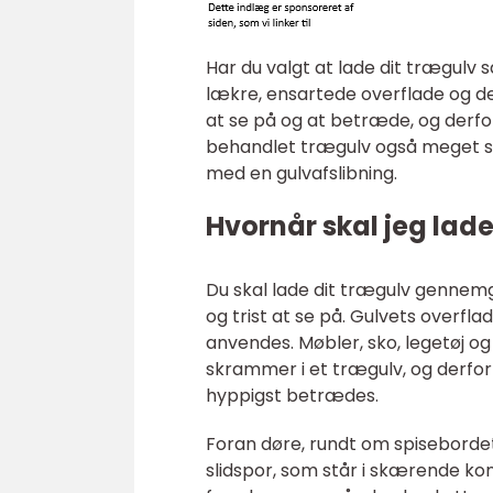
Har du valgt at lade dit trægulv
lækre, ensartede overflade og d
at se på og at betræde, og der
behandlet trægulv også meget sårb
med en gulvafslibning.
Hvornår skal jeg lade
Du skal lade dit trægulv gennemgå
og trist at se på. Gulvets overfla
anvendes. Møbler, sko, legetøj og
skrammer i et trægulv, og derfor 
hyppigst betrædes.
Foran døre, rundt om spisebordet
slidspor, som står i skærende kon