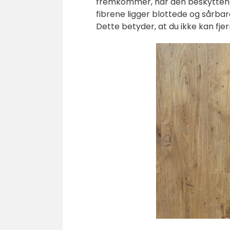
fremkommer, når den beskyttende
fibrene ligger blottede og sårbare.
Dette betyder, at du ikke kan fje