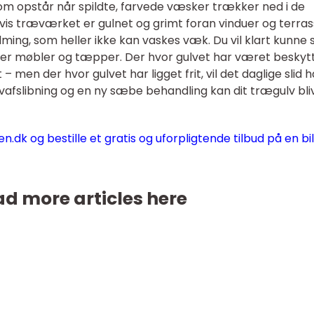
m opstår når spildte, farvede væsker trækker ned i de
vis træværket er gulnet og grimt foran vinduer og terra
alming, som heller ikke kan vaskes væk. Du vil klart kunne 
erner møbler og tæpper. Der hvor gulvet har været beskytt
– men der hvor gulvet har ligget frit, vil det daglige slid 
lvafslibning og en ny sæbe behandling kan dit trægulv bli
k og bestille et gratis og uforpligtende tilbud på en bil
d more articles here