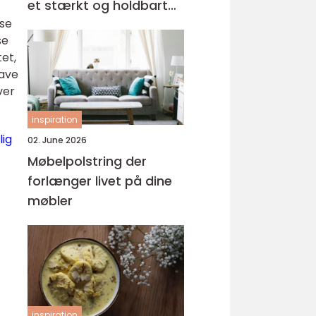
et stærkt og holdbart
sse
tag
se
et,
have
ver
inspiration
lig
02. June 2026
Møbelpolstring der
forlænger livet på dine
møbler
inspiration