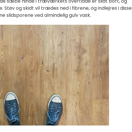
 sæbe hinde i træværkets overflade er slidt bort, og
 Støv og skidt vil trædes ned i fibrene, og indlejres i disse
rne slidsporene ved almindelig gulv vask.