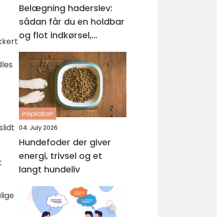
Belægning haderslev:
sådan får du en holdbar
og flot indkørsel,
kkert
terrasse og gårdsplads
dles
inspiration
lidt
04. July 2026
Hundefoder der giver
energi, trivsel og et
t
langt hundeliv
lige