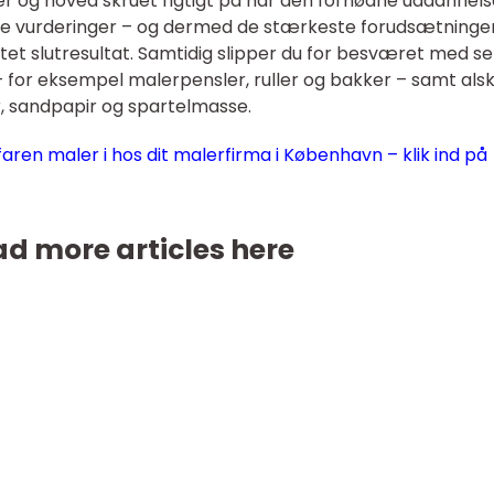
og hoved skruet rigtigt på har den fornødne uddannels
isse vurderinger – og dermed de stærkeste forudsætninger
et slutresultat. Samtidig slipper du for besværet med se
 – for eksempel malerpensler, ruller og bakker – samt als
, sandpapir og spartelmasse.
faren maler i hos dit malerfirma i København – klik ind på
d more articles here