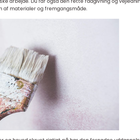
iske arbejde. Du får også den rette rådgivning og vejlednin
 som af materialer og fremgangsmåde.