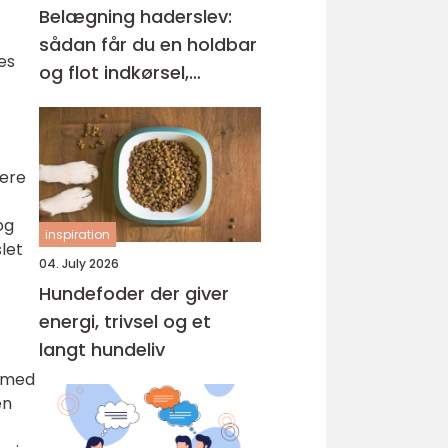
Belægning haderslev:
sådan får du en holdbar
es
og flot indkørsel,
terrasse og gårdsplads
rere
og
inspiration
let
04. July 2026
Hundefoder der giver
energi, trivsel og et
langt hundeliv
n med
en