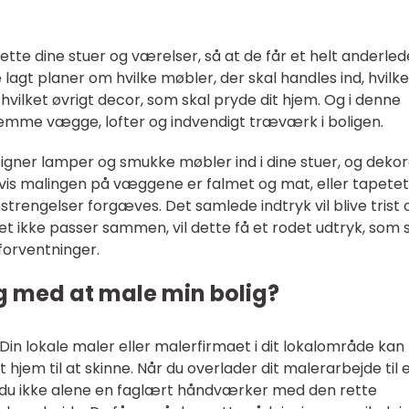
te dine stuer og værelser, så at de får et helt anderled
 lagt planer om hvilke møbler, der skal handles ind, hvilke
hvilket øvrigt decor, som skal pryde dit hjem. Og i denne
lemme vægge, lofter og indvendigt træværk i boligen.
gner lamper og smukke møbler ind i dine stuer, og deko
is malingen på væggene er falmet og mat, eller tapetet
anstrengelser forgæves. Det samlede indtryk vil blive trist 
et ikke passer sammen, vil dette få et rodet udtryk, som s
orventninger.
 med at male min bolig?
 Din lokale maler eller malerfirmaet i dit lokalområde ka
 hjem til at skinne. Når du overlader dit malerarbejde til 
r du ikke alene en faglært håndværker med den rette