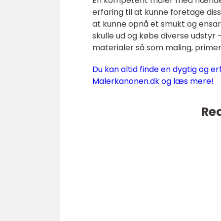
En kompetent maler med hænder 
erfaring til at kunne foretage d
at kunne opnå et smukt og ensart
skulle ud og købe diverse udstyr
materialer så som maling, primer
Du kan altid finde en dygtig og er
Malerkanonen.dk og læs mere!
Rea