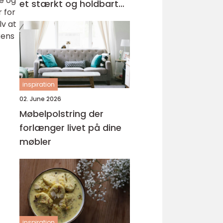
e og
et stærkt og holdbart
 for
tag
lv at
kens
inspiration
02. June 2026
Møbelpolstring der
forlænger livet på dine
møbler
inspiration