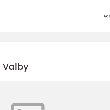
Ad
g Valby