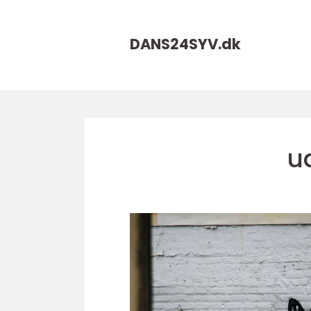
DANS24SYV.
dk
ud