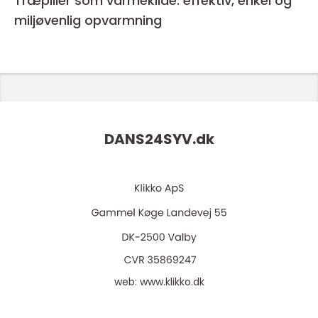
Træpiller som varmekilde: effektiv, enkel og
miljøvenlig opvarmning
DANS24SYV.
dk
web:
www.klikko.dk